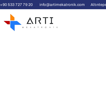
+90 533 727 79 20
info@artimekatronik.com Altıntepe 