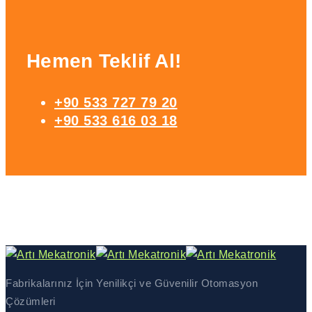
Hemen Teklif Al!
+90 533 727 79 20
+90 533 616 03 18
Fabrikalarınız İçin Yenilikçi ve Güvenilir Otomasyon
Çözümleri