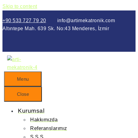
Skip to content
+90 533 727 79 20
info@artimekatronik.com
Altıntepe Mah. 639 Sk. No:43 Menderes, İzmir
Menu
Close
Kurumsal
Hakkımızda
Referanslarımız
S.S.S.