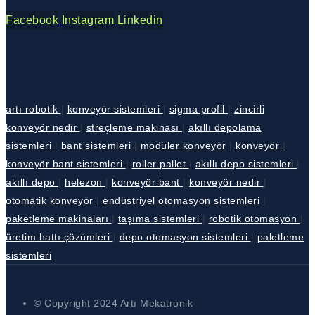
Facebook
Instagram
Linkedin
artı robotik
|
konveyör sistemleri
|
sigma profil
|
zincirli
konveyör nedir
|
streçleme makinası
|
akıllı depolama
sistemleri
|
bant sistemleri
|
modüler konveyör
|
konveyör
|
konveyör bant sistemleri
|
roller pallet
|
akıllı depo sistemleri
|
akıllı depo
|
helezon
|
konveyör bant
|
konveyör nedir
|
otomatik konveyör
|
endüstriyel otomasyon sistemleri
|
paketleme makinaları
|
taşıma sistemleri
|
robotik otomasyon
|
üretim hattı çözümleri
|
depo otomasyon sistemleri
|
paletleme
sistemleri
© Copyright 2024 Artı Mekatronik