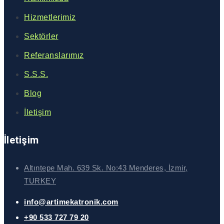
Hizmetlerimiz
Sektörler
Referanslarımız
S.S.S.
Blog
İletişim
İletişim
Altıntepe Mah. 639 Sk. No:43 Menderes, İzmir,
TURKEY
info@artimekatronik.com
+90 533 727 79 20