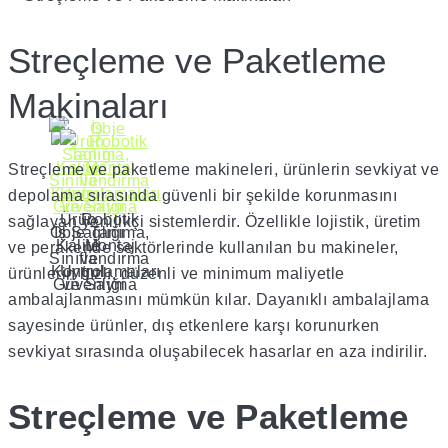
Streçleme ve Paketleme
Makinaları
Streçleme ve paketleme makineleri, ürünlerin sevkiyat ve
depolama sırasında güvenli bir şekilde korunmasını
Ürün
Robotik
sağlayan yenilikçi sistemlerdir. Özellikle lojistik, üretim
Obje Tanıma,
İş Sağlığı
Kalite
Montaj
ve perakende sektörlerinde kullanılan bu makineler,
Sınıflandırma
ve
Kontrol
Uygulamaları
ürünlerin hızlı, düzenli ve minimum maliyetle
Güvenliği
ve Sayma
ambalajlanmasını mümkün kılar. Dayanıklı ambalajlama
sayesinde ürünler, dış etkenlere karşı korunurken
sevkiyat sırasında oluşabilecek hasarlar en aza indirilir.
Streçleme ve Paketleme