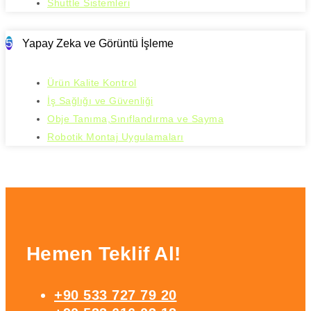
Shuttle Sistemleri
5
Yapay Zeka ve Görüntü İşleme
Ürün Kalite Kontrol
İş Sağlığı ve Güvenliği
Obje Tanıma,Sınıflandırma ve Sayma
Robotik Montaj Uygulamaları
Hemen Teklif Al!
+90 533 727 79 20