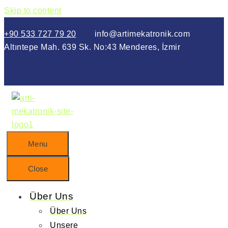
Skip to content
+90 533 727 79 20
info@artimekatronik.com
Altıntepe Mah. 639 Sk. No:43 Menderes, İzmir
Menu
Close
Über Uns
Über Uns
Unsere