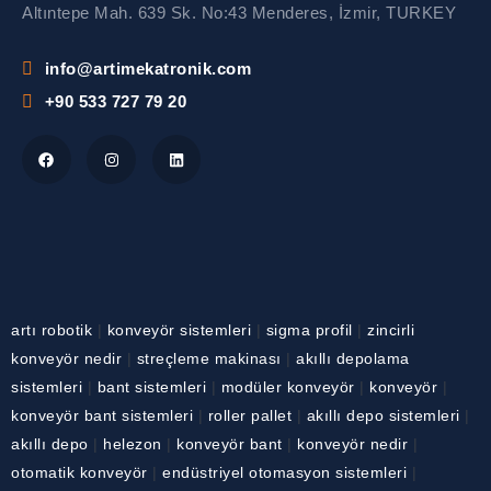
Altıntepe Mah. 639 Sk. No:43 Menderes, İzmir, TURKEY
info@artimekatronik.com
+90 533 727 79 20
artı robotik
|
konveyör sistemleri
|
sigma profil
|
zincirli
konveyör nedir
|
streçleme makinası
|
akıllı depolama
sistemleri
|
bant sistemleri
|
modüler konveyör
|
konveyör
|
konveyör bant sistemleri
|
roller pallet
|
akıllı depo sistemleri
|
akıllı depo
|
helezon
|
konveyör bant
|
konveyör nedir
|
otomatik konveyör
|
endüstriyel otomasyon sistemleri
|