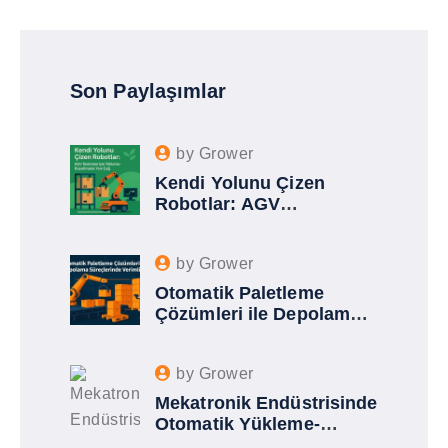
Son Paylaşımlar
by
Grower
Kendi Yolunu Çizen
Robotlar: AGV
Sistemleriyle Yükleme-
Boşaltmada Yeni Çağ
by
Grower
Otomatik Paletleme
Çözümleri ile Depolama
Süreçlerinde Verimlilik
by
Grower
Mekatronik Endüstrisinde
Otomatik Yükleme-
Boşaltma Sistemleri